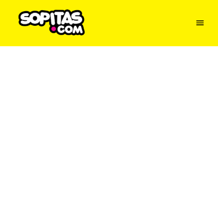
Menu
Sopitas
USA