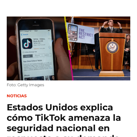
Skip
to
content
Foto: Getty Images
POSTED
NOTICIAS
IN
Estados Unidos explica
cómo TikTok amenaza la
seguridad nacional en