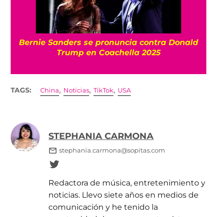
Bernie Sanders se pronuncia contra Donald
Trump en Coachella 2025
,
,
,
TAGS:
China
Noticias
TikTok
USA
STEPHANIA CARMONA
stephania.carmona@sopitas.com
Redactora de música, entretenimiento y
noticias. Llevo siete años en medios de
comunicación y he tenido la