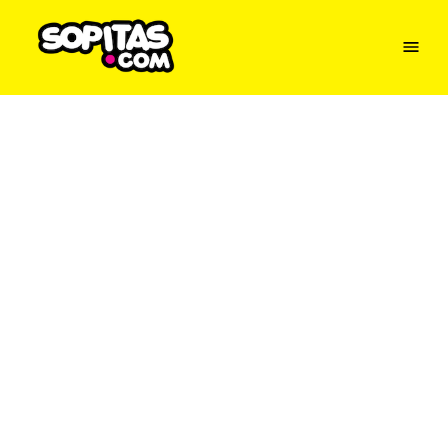
Menu
Sopitas
USA