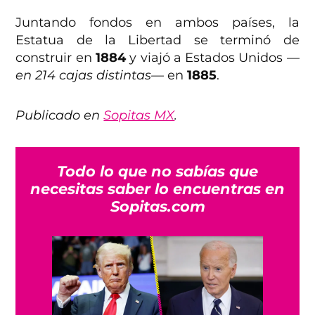
Juntando fondos en ambos países, la
Estatua de la Libertad se terminó de
construir en
1884
y viajó a Estados Unidos
—
en 214 cajas distintas—
en
1885
.
Publicado en
Sopitas MX
.
Todo lo que no sabías que
necesitas saber lo encuentras en
Sopitas.com