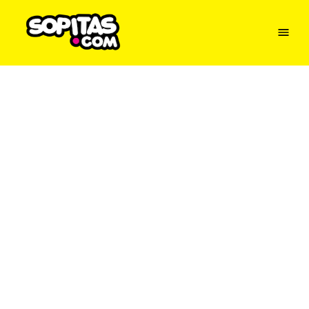
Menu
Sopitas
USA