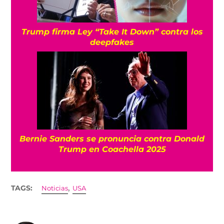
Trump firma Ley “Take It Down” contra los
deepfakes
Bernie Sanders se pronuncia contra Donald
Trump en Coachella 2025
,
TAGS:
Noticias
USA