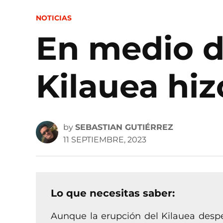
POSTED
NOTICIAS
IN
En medio d
Kilauea hi
by
SEBASTIAN GUTIÉRREZ
11 SEPTIEMBRE, 2023
Lo que necesitas saber:
Aunque la erupción del Kilauea desper