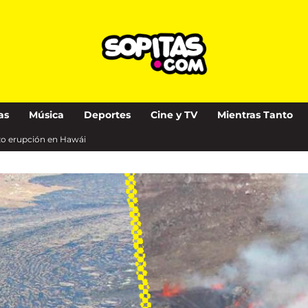
as
Música
Deportes
Cine y TV
Mientras Tanto
izo erupción en Hawái