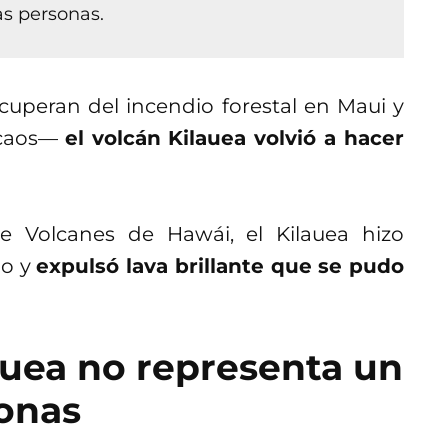
as personas.
uperan del incendio forestal en Maui y
l caos—
el volcán Kilauea volvió a hacer
e Volcanes de Hawái, el Kilauea hizo
go y
expulsó lava brillante que se pudo
auea no representa un
sonas