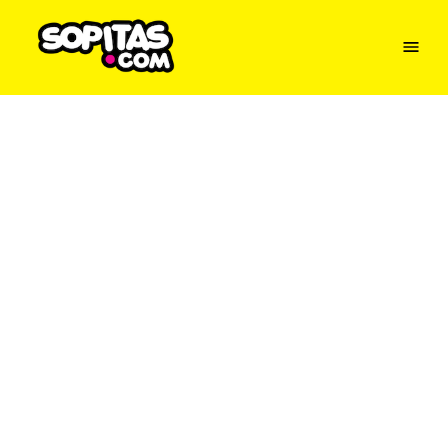
Menu
Sopitas
USA