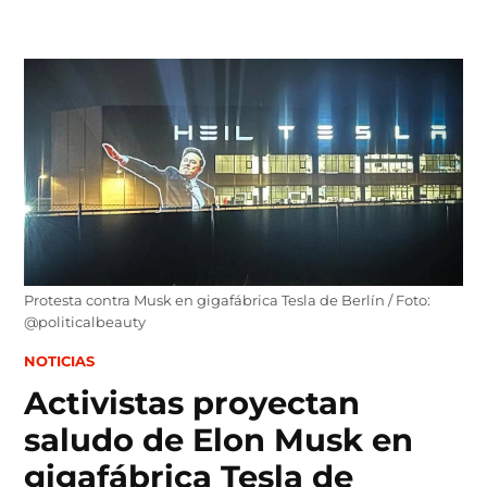
Skip
to
content
Protesta contra Musk en gigafábrica Tesla de Berlín / Foto:
@politicalbeauty
POSTED
NOTICIAS
IN
Activistas proyectan
saludo de Elon Musk en
gigafábrica Tesla de