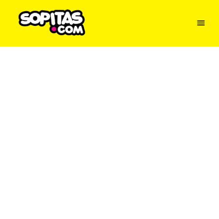
Menu
Sopitas
USA