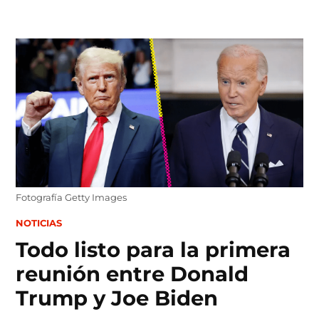
Skip
to
content
Fotografía Getty Images
POSTED
NOTICIAS
IN
Todo listo para la primera
reunión entre Donald
Trump y Joe Biden