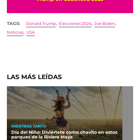
,
,
,
TAGS:
Donald Trump
Elecciones 2024
Joe Biden
,
Noticias
USA
LAS MÁS LEÍDAS
MIENTRAS TANTO
Día del Niño: Diviértete como chavito en estos
parques de la Riviera Maya