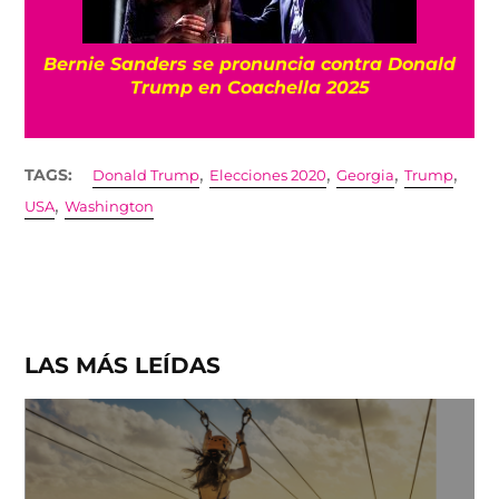
Bernie Sanders se pronuncia contra Donald
Trump en Coachella 2025
,
,
,
,
TAGS:
Donald Trump
Elecciones 2020
Georgia
Trump
,
USA
Washington
LAS MÁS LEÍDAS