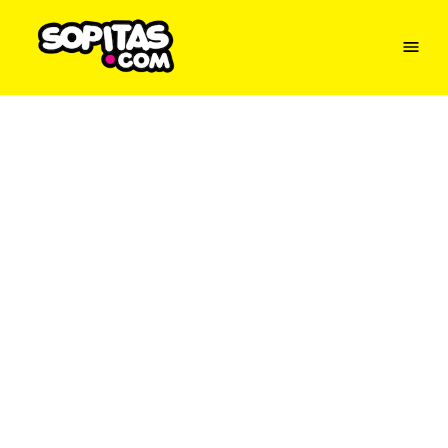
Menu
Sopitas
USA