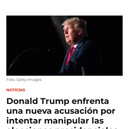
Skip
to
content
Foto: Getty Images
POSTED
NOTICIAS
IN
Donald Trump enfrenta
una nueva acusación por
intentar manipular las