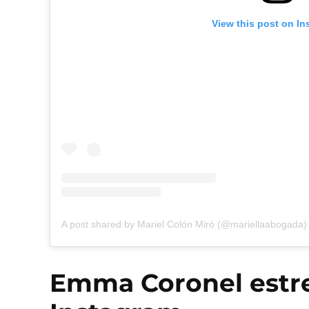
View this post on In
A post shared by Mariel Colón Miró (@mariellaabogada)
Emma Coronel estr