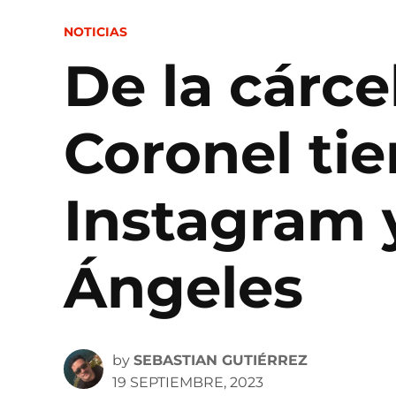
POSTED
NOTICIAS
IN
De la cárce
Coronel ti
Instagram 
Ángeles
by
SEBASTIAN GUTIÉRREZ
19 SEPTIEMBRE, 2023