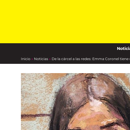
Skip
to
content
Notici
Inicio
»
Noticias
»
De la cárcel a las redes: Emma Coronel tien