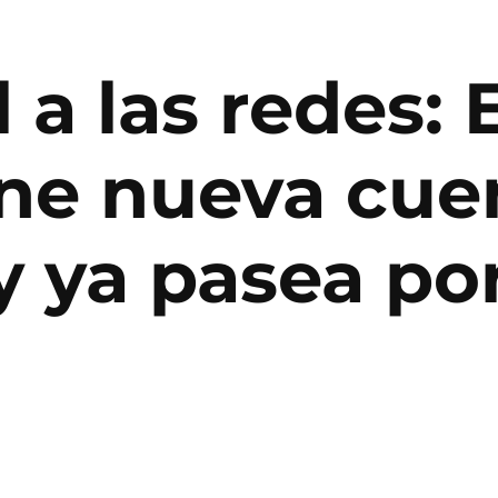
l a las redes
ene nueva cue
y ya pasea po