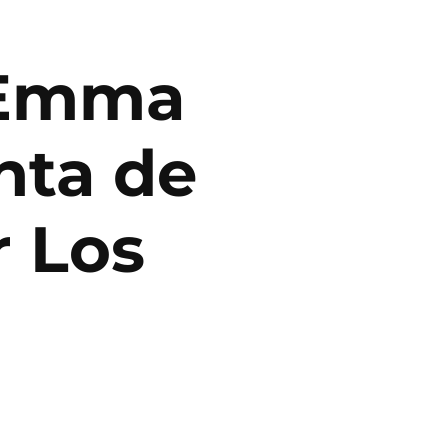
: Emma
nta de
r Los