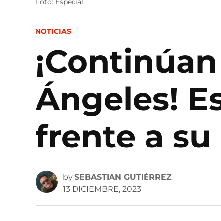
Foto: Especial
POSTED
NOTICIAS
IN
¡Continúan
Ángeles! E
frente a su
by
SEBASTIAN GUTIÉRREZ
13 DICIEMBRE, 2023