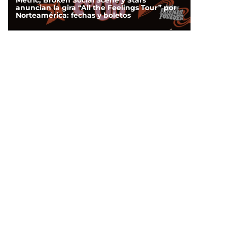
Metric, Broken Social Scene y Stars
anuncian la gira “All the Feelings Tour” por
Norteamérica: fechas y boletos