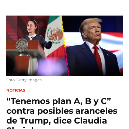
Skip
to
content
Foto: Getty Images
POSTED
NOTICIAS
IN
“Tenemos plan A, B y C”
contra posibles aranceles
de Trump, dice Claudia