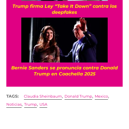
Trump firma Ley “Take It Down” contra los
deepfakes
Bernie Sanders se pronuncia contra Donald
Trump en Coachella 2025
,
,
,
TAGS:
Claudia Sheinbaum
Donald Trump
Mexico
,
,
Noticias
Trump
USA