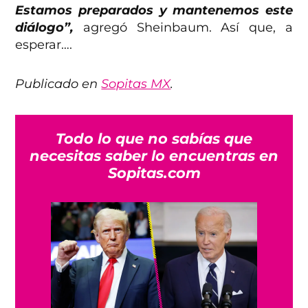
Estamos preparados y mantenemos este
diálogo”,
agregó Sheinbaum. Así que, a
esperar….
Publicado en
Sopitas MX
.
Todo lo que no sabías que
necesitas saber lo encuentras en
Sopitas.com