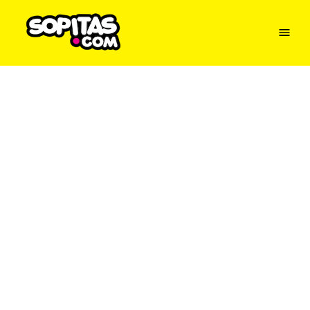
Menu
Sopitas
USA