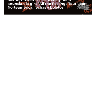
Metric, Broken Social Scene y Stars
anuncian la gira “All the Feelings Tour” por
Norteamérica: fechas y boletos