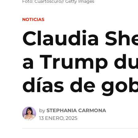
Foto: Cuartoscuro// Getty Images
POSTED
NOTICIAS
IN
Claudia Sh
a Trump du
días de go
by
STEPHANIA CARMONA
13 ENERO, 2025