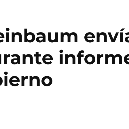
einbaum enví
rante inform
bierno