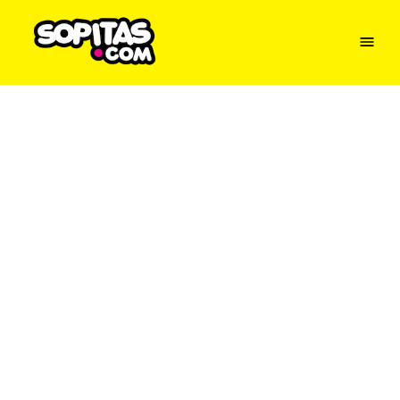
Menu
Sopitas
USA