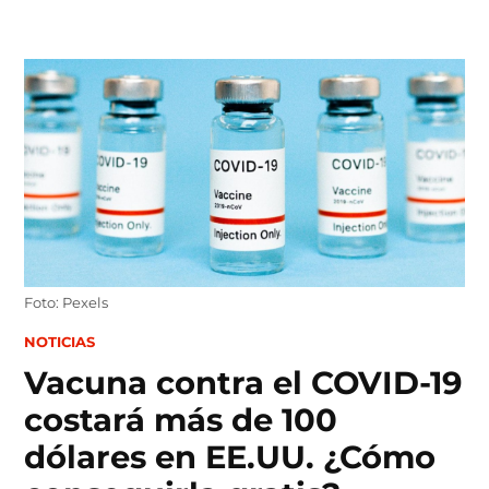
Skip
to
content
Foto: Pexels
POSTED
NOTICIAS
IN
Vacuna contra el COVID-19
costará más de 100
dólares en EE.UU. ¿Cómo