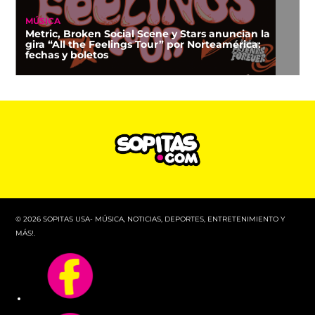
MÚSICA
Metric, Broken Social Scene y Stars anuncian la
gira “All the Feelings Tour” por Norteamérica:
fechas y boletos
© 2026 SOPITAS USA- MÚSICA, NOTICIAS, DEPORTES, ENTRETENIMIENTO Y
MÁS!.