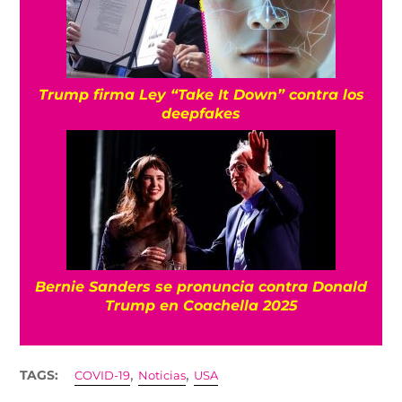
Trump firma Ley “Take It Down” contra los
deepfakes
Bernie Sanders se pronuncia contra Donald
Trump en Coachella 2025
,
,
TAGS:
COVID-19
Noticias
USA