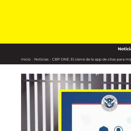
Skip
to
content
Notici
Inicio
»
Noticias
»
CBP ONE: El cierre de la app de citas para 