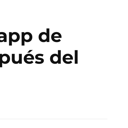
 app de
spués del