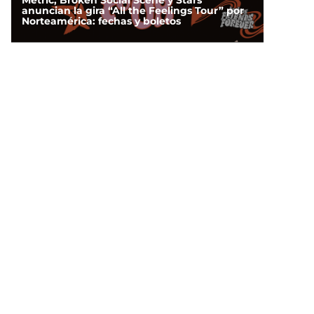
Metric, Broken Social Scene y Stars
anuncian la gira “All the Feelings Tour” por
Norteamérica: fechas y boletos