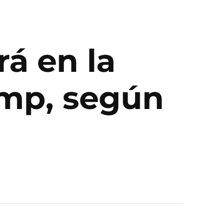
á en la
ump, según