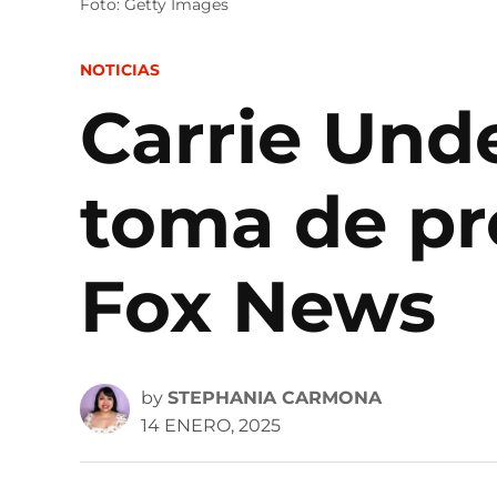
Foto: Getty Images
POSTED
NOTICIAS
IN
Carrie Und
toma de pr
Fox News
by
STEPHANIA CARMONA
14 ENERO, 2025