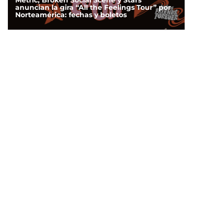
Metric, Broken Social Scene y Stars
anuncian la gira “All the Feelings Tour” por
Norteamérica: fechas y boletos