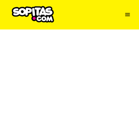
Menu
Sopitas
USA