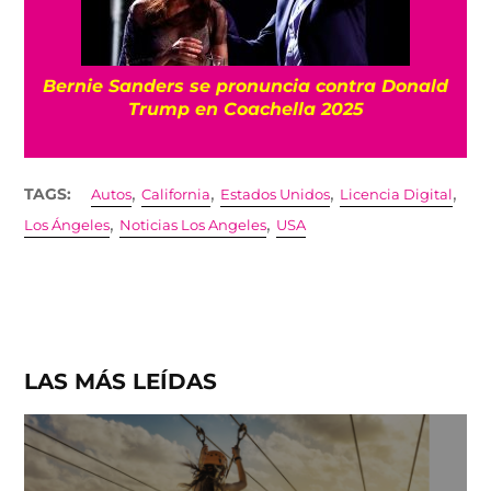
Bernie Sanders se pronuncia contra Donald
Trump en Coachella 2025
,
,
,
,
TAGS:
Autos
California
Estados Unidos
Licencia Digital
,
,
Los Ángeles
Noticias Los Angeles
USA
LAS MÁS LEÍDAS