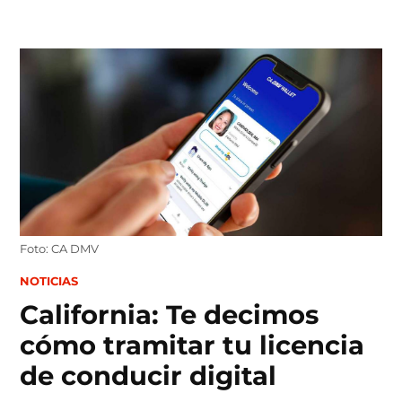
Skip
to
content
Foto: CA DMV
POSTED
NOTICIAS
IN
California: Te decimos
cómo tramitar tu licencia
de conducir digital