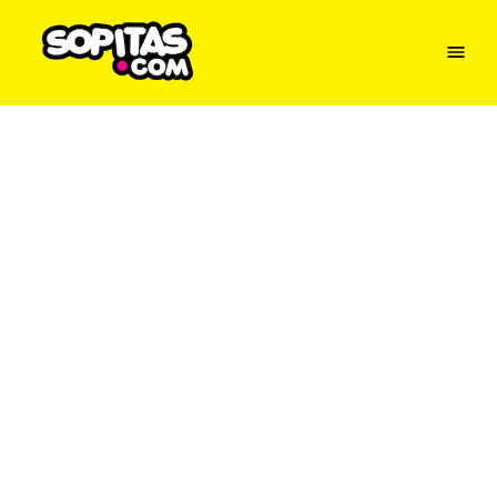
Menu
Sopitas
USA