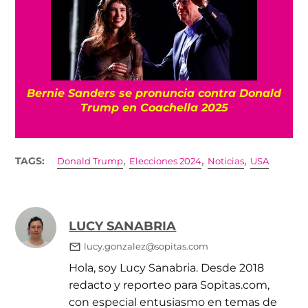
Bernie Sanders se pronuncia contra Donald
Trump en Coachella 2025
,
,
,
TAGS:
Donald Trump
Elecciones 2024
Noticias
USA
LUCY SANABRIA
lucy.gonzalez@sopitas.com
Hola, soy Lucy Sanabria. Desde 2018
redacto y reporteo para Sopitas.com,
con especial entusiasmo en temas de