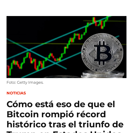
Skip
to
content
Foto: Getty Images.
POSTED
NOTICIAS
IN
Cómo está eso de que el
Bitcoin rompió récord
histórico tras el triunfo de