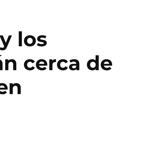
y los
n cerca de
 en