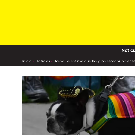
Skip
to
content
Notici
Inicio
»
Noticias
»
¡Aww! Se estima que las y los estadounidense