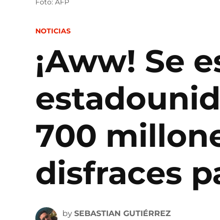
Foto: AFP
POSTED
NOTICIAS
IN
¡Aww! Se es
estadounid
700 millon
disfraces 
by
SEBASTIAN GUTIÉRREZ