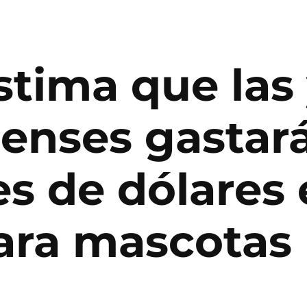
tima que las 
enses gastará
es de dólares
para mascotas