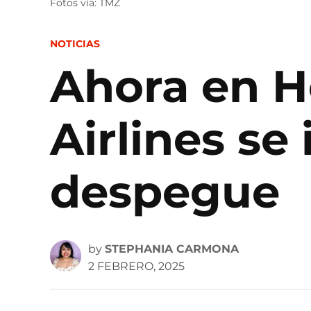
Fotos vía: TMZ
POSTED
NOTICIAS
IN
Ahora en H
Airlines se
despegue
by
STEPHANIA CARMONA
2 FEBRERO, 2025