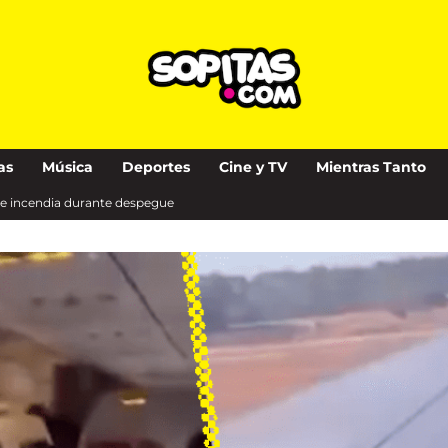
as
Música
Deportes
Cine y TV
Mientras Tanto
se incendia durante despegue