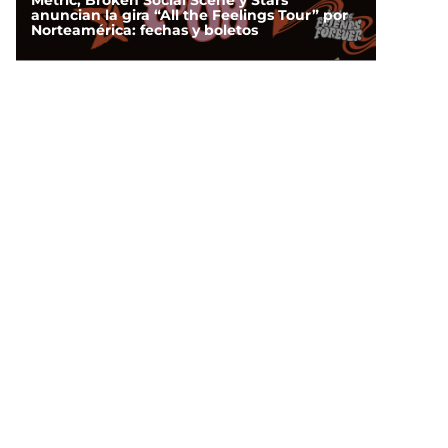
Metric, Broken Social Scene y Stars
anuncian la gira “All the Feelings Tour” por
Norteamérica: fechas y boletos