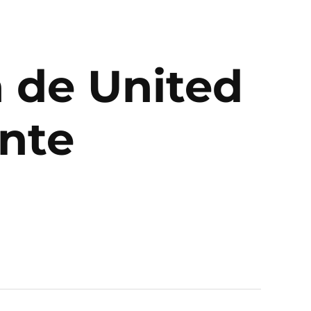
 de United
ante