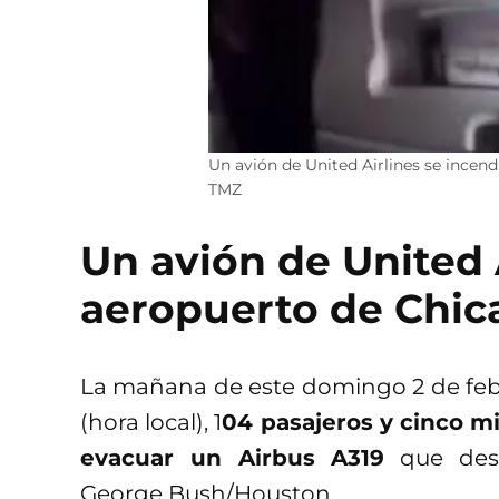
Un avión de United Airlines se incend
TMZ
Un avión de United A
aeropuerto de Chica
La mañana de este domingo 2 de febr
(hora local), 1
04 pasajeros y cinco m
evacuar un Airbus A319
que desp
George Bush/Houston.