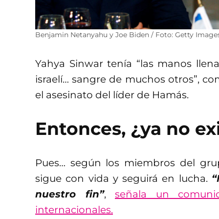
Benjamin Netanyahu y Joe Biden / Foto: Getty Image
Yahya Sinwar tenía “las manos llen
israelí… sangre de muchos otros”, co
el asesinato del líder de Hamás.
Entonces, ¿ya no e
Pues… según los miembros del grup
sigue con vida y seguirá en lucha.
“
nuestro fin”
,
señala un comunic
internacionales.