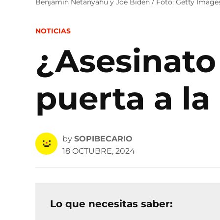
Benjamin Netanyahu y Joe Biden / Foto: Getty Image
POSTED
NOTICIAS
IN
¿Asesinato
puerta a la
by
SOPIBECARIO
18 OCTUBRE, 2024
Lo que necesitas saber: