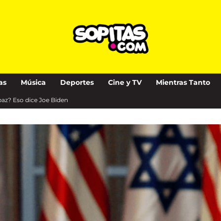
as
Música
Deportes
Cine y TV
Mientras Tanto
paz? Eso dice Joe Biden