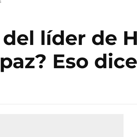
s
 del líder de
 paz? Eso dic