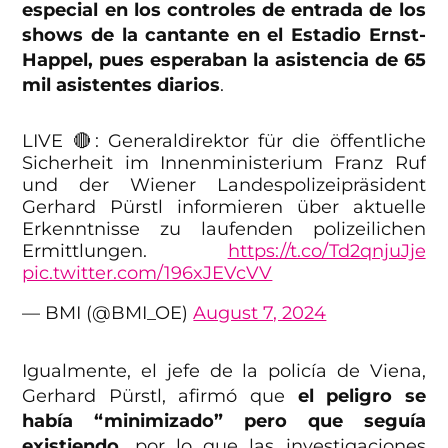
especial en los controles de entrada de los
shows de la cantante en el Estadio Ernst-
Happel, pues esperaban la asistencia de 65
mil asistentes diarios
.
LIVE 🔴: Generaldirektor für die öffentliche
Sicherheit im Innenministerium Franz Ruf
und der Wiener Landespolizeipräsident
Gerhard Pürstl informieren über aktuelle
Erkenntnisse zu laufenden polizeilichen
Ermittlungen.
https://t.co/Td2qnjuJje
pic.twitter.com/196xJEVcVV
— BMI (@BMI_OE)
August 7, 2024
Igualmente, el jefe de la policía de Viena,
Gerhard Pürstl, afirmó que
el peligro se
había “minimizado” pero que seguía
existiendo
, por lo que las investigaciones