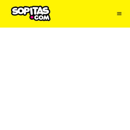
Menu
Sopitas
USA