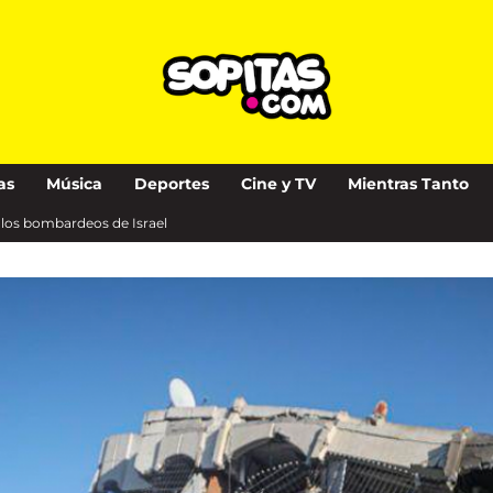
as
Música
Deportes
Cine y TV
Mientras Tanto
as los bombardeos de Israel