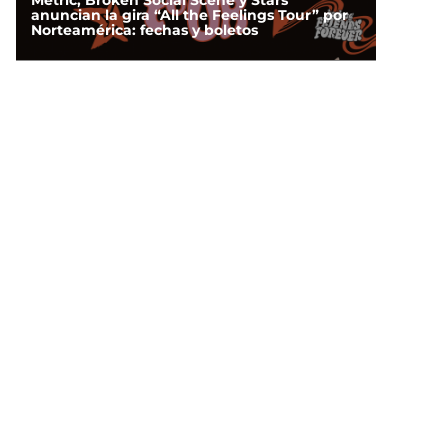
Metric, Broken Social Scene y Stars
anuncian la gira “All the Feelings Tour” por
Norteamérica: fechas y boletos