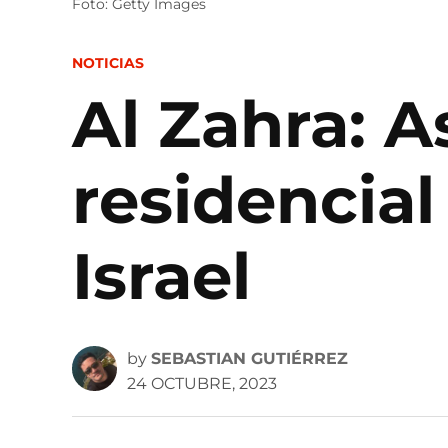
Foto: Getty Images
POSTED
NOTICIAS
IN
Al Zahra: A
residencia
Israel
by
SEBASTIAN GUTIÉRREZ
24 OCTUBRE, 2023