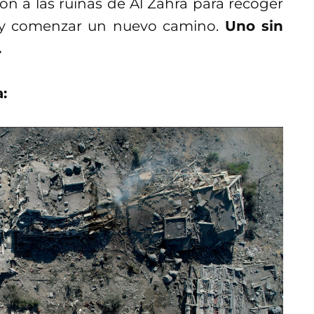
on a las ruinas de Al Zahra para recoger
s y comenzar un nuevo camino.
Uno sin
.
: