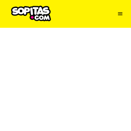
Menu
Sopitas
USA