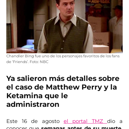
Chandler Bing fue uno de los personajes favoritos de los fans
de ‘Friends’. Foto: NBC
Ya salieron más detalles sobre
el caso de Matthew Perry y la
Ketamina que le
administraron
Este 16 de agosto
el portal TMZ
dio a
conocer que
semanas antes de su muerte,