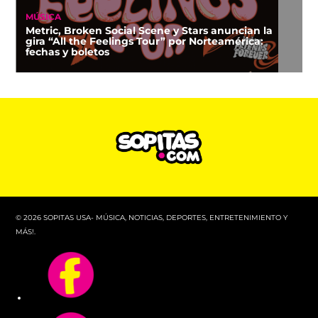
MÚSICA
Metric, Broken Social Scene y Stars anuncian la
gira “All the Feelings Tour” por Norteamérica:
fechas y boletos
© 2026 SOPITAS USA- MÚSICA, NOTICIAS, DEPORTES, ENTRETENIMIENTO Y
MÁS!.