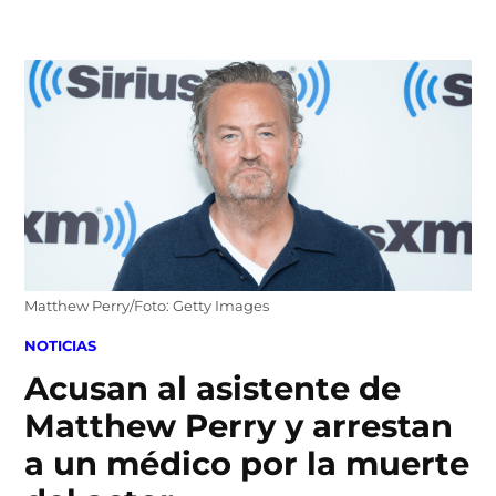
Skip
to
content
Matthew Perry/Foto: Getty Images
POSTED
NOTICIAS
IN
Acusan al asistente de
Matthew Perry y arrestan
a un médico por la muerte