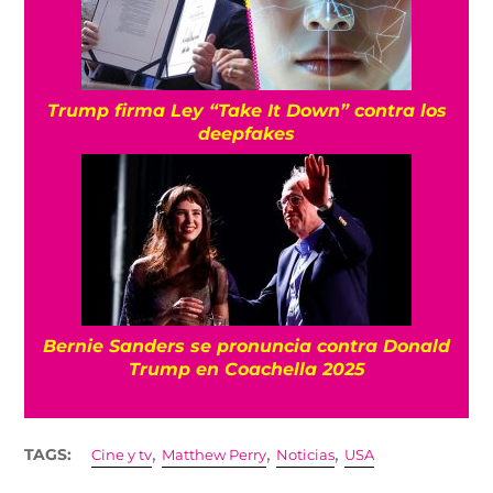
Trump firma Ley “Take It Down” contra los
deepfakes
Bernie Sanders se pronuncia contra Donald
Trump en Coachella 2025
,
,
,
TAGS:
Cine y tv
Matthew Perry
Noticias
USA