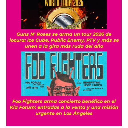
Guns N’ Roses se arma un tour 2026 de
locura: Ice Cube, Public Enemy, PTV y más se
unen a la gira más ruda del año
Foo Fighters arma concierto benéfico en el
Kia Forum: entradas a la venta y una misión
urgente en Los Ángeles