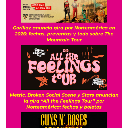
Gorillaz anuncia gira por Norteamérica en
2026: fechas, preventas y todo sobre The
Mountain Tour
Metric, Broken Social Scene y Stars anuncian
la gira “All the Feelings Tour” por
Norteamérica: fechas y boletos