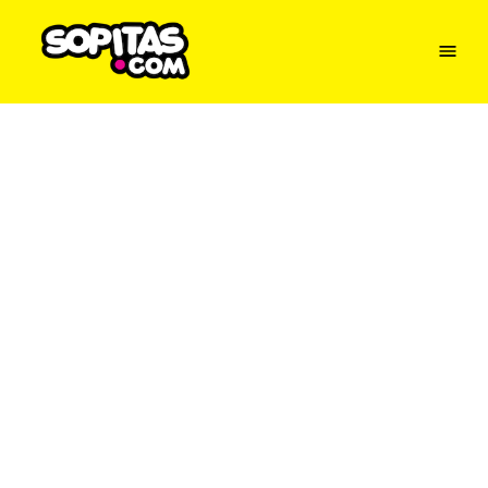
Menu
Sopitas
USA