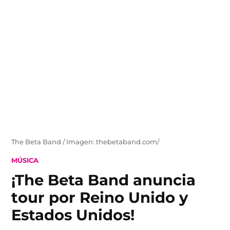
Skip
to
content
The Beta Band / Imagen: thebetaband.com/
POSTED
MÚSICA
IN
¡The Beta Band anuncia
tour por Reino Unido y
Estados Unidos!