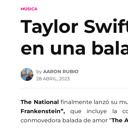
POSTED
MÚSICA
IN
Taylor Swif
en una bal
by
AARON RUBIO
28 ABRIL, 2023
The National
finalmente lanzó su m
Frankenstein”,
que incluye la c
conmovedora balada de amor “
The A