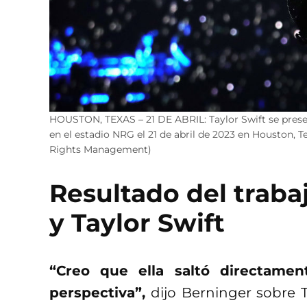
HOUSTON, TEXAS – 21 DE ABRIL: Taylor Swift se present
en el estadio NRG el 21 de abril de 2023 en Houston,
Rights Management)
Resultado del traba
y Taylor Swift
“Creo que ella saltó directamen
perspectiva”,
dijo Berninger sobre Ta