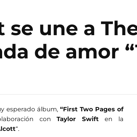
t se une a Th
ada de amor “
uy esperado álbum,
“First Two Pages of
olaboración con
Taylor Swift
en la
lcott
“.