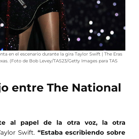
a en el escenario durante la gira Taylor Swift | The Eras
 Texas. (Foto de Bob Levey/TAS23/Getty Images para TAS
jo entre The National
te al papel de la otra voz, la otra
ylor Swift.
“Estaba escribiendo sobre