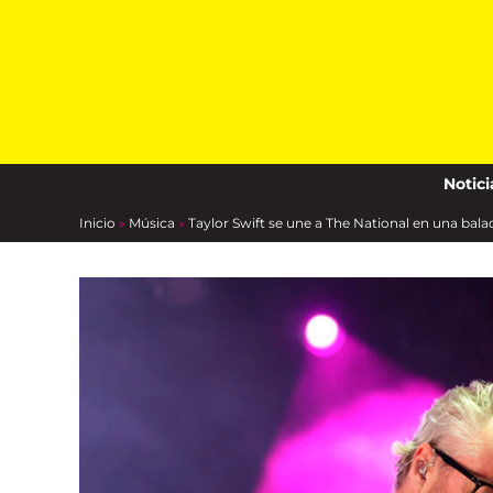
Skip
to
content
Notici
Inicio
»
Música
»
Taylor Swift se une a The National en una bal