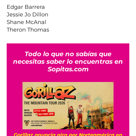
Edgar Barrera
Jessie Jo Dillon
Shane McAnal
Theron Thomas
Todo lo que no sabías que
necesitas saber lo encuentras en
Sopitas.com
Gorillaz anuncia gira por Norteamérica en