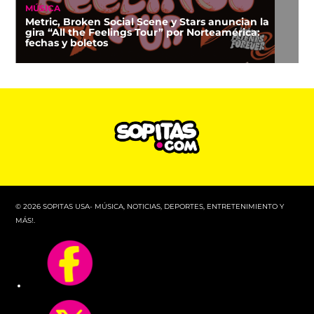
MÚSICA
Metric, Broken Social Scene y Stars anuncian la
gira “All the Feelings Tour” por Norteamérica:
fechas y boletos
© 2026 SOPITAS USA- MÚSICA, NOTICIAS, DEPORTES, ENTRETENIMIENTO Y
MÁS!.