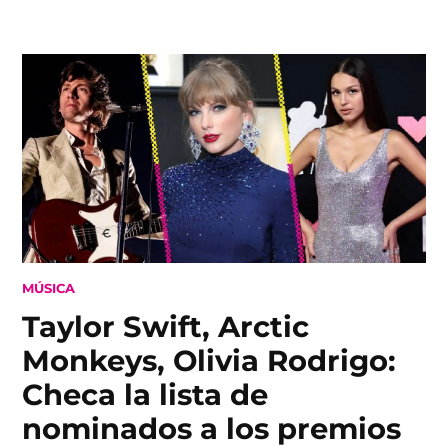
Skip
to
content
POSTED
MÚSICA
IN
Taylor Swift, Arctic
Monkeys, Olivia Rodrigo:
Checa la lista de
nominados a los premios