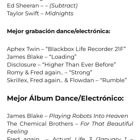
Ed Sheeran –
– (Subtract)
Taylor Swift –
Midnights
Mejor grabación dance/electrónica:
Aphex Twin – “Blackbox Life Recorder 21F”
James Blake – “Loading”
Disclosure – “Higher Than Ever Before”
Romy & Fred again.. – “Strong”
Skrillex, Fred again.. & Flowdan – “Rumble”
Mejor Álbum Dance/Electrónico:
James Blake –
Playing Robots Into Heaven
The Chemical Brothers –
For That Beautiful
Feeling
Fred again.. –
Actual Life 3 (January 1 –