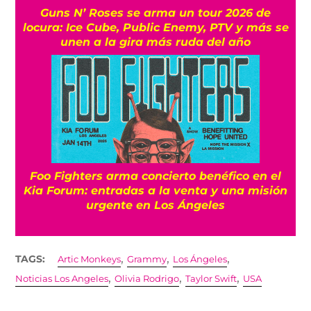
Guns N’ Roses se arma un tour 2026 de
locura: Ice Cube, Public Enemy, PTV y más se
unen a la gira más ruda del año
Foo Fighters arma concierto benéfico en el
Kia Forum: entradas a la venta y una misión
urgente en Los Ángeles
,
,
,
TAGS:
Artic Monkeys
Grammy
Los Ángeles
,
,
,
Noticias Los Angeles
Olivia Rodrigo
Taylor Swift
USA