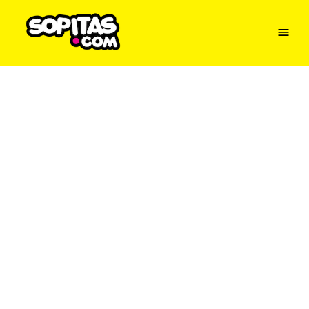
Menu
Sopitas
USA