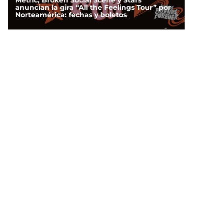
Metric, Broken Social Scene y Stars
anuncian la gira “All the Feelings Tour” por
Norteamérica: fechas y boletos