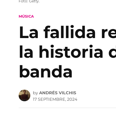
Foto: Getty.
POSTED
MÚSICA
IN
La fallida 
la historia
banda
by
ANDRÉS VILCHIS
17 SEPTIEMBRE, 2024