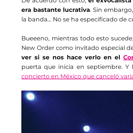
De acuerdo con esto,
el exvocalista
era bastante lucrativa
. Sin embargo
la banda… No se ha especificado de cu
Bueeeno, mientras todo esto sucede
New Order como invitado especial d
ver si se nos hace verlo en el
Co
puerta que inicia en septiembre. Y
concierto en México que canceló vari