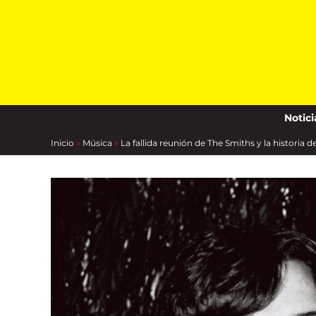
Skip
to
content
Notici
Inicio
»
Música
»
La fallida reunión de The Smiths y la historia