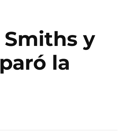
e Smiths y
paró la