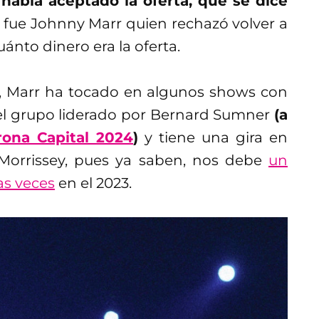
 había aceptado la oferta, que se dice
, fue Johnny Marr quien rechazó volver a
ánto dinero era la oferta.
, Marr ha tocado en algunos shows con
el grupo liderado por Bernard Sumner
(a
rona Capital 2024
)
y tiene una gira en
 Morrissey, pues ya saben, nos debe
un
as veces
en el 2023.