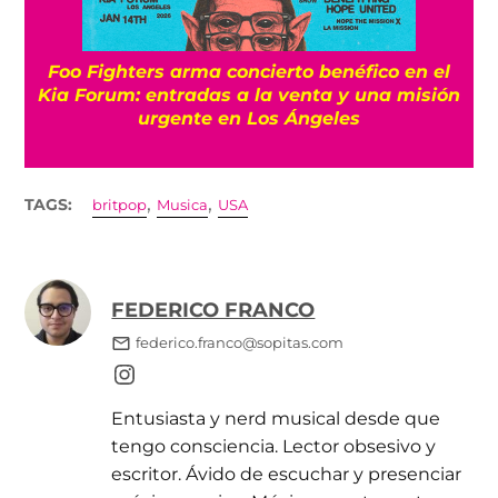
Foo Fighters arma concierto benéfico en el
Kia Forum: entradas a la venta y una misión
urgente en Los Ángeles
,
,
TAGS:
britpop
Musica
USA
FEDERICO FRANCO
federico.franco@sopitas.com
Entusiasta y nerd musical desde que
tengo consciencia. Lector obsesivo y
escritor. Ávido de escuchar y presenciar