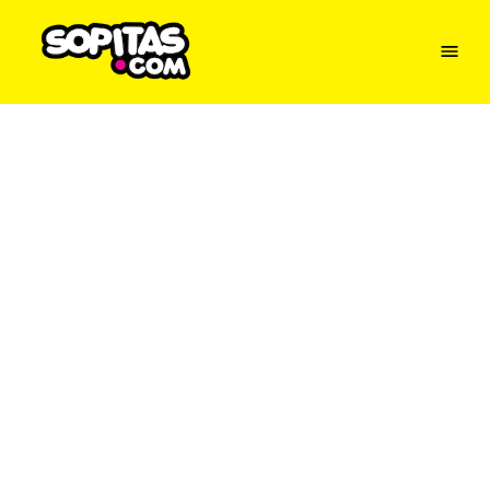
Menu
Sopitas
USA