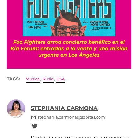
Foo Fighters arma concierto benéfico en el
Kia Forum: entradas a la venta y una misión
urgente en Los Ángeles
,
,
TAGS:
Musica
Rusia
USA
STEPHANIA CARMONA
stephania.carmona@sopitas.com
Redactora de música, entretenimiento y