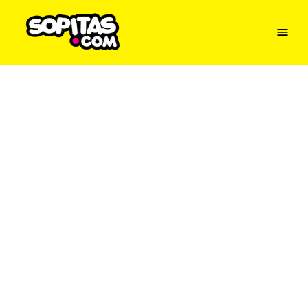
Menu
Sopitas
USA