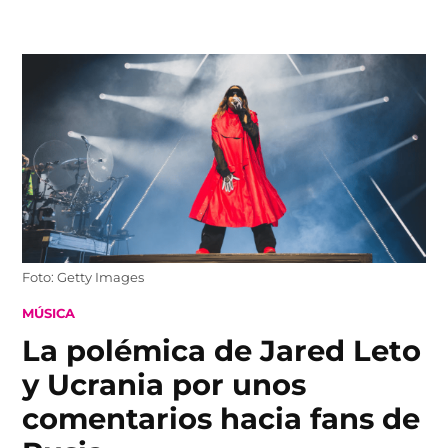
Skip
to
content
Foto: Getty Images
POSTED
MÚSICA
IN
La polémica de Jared Leto
y Ucrania por unos
comentarios hacia fans de