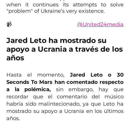
when it continues its attempts to solve
"problem" of Ukraine’s very existence.
📹
@United24media
pic.twitter.com/XDUB7bBCjk
Jared Leto ha mostrado su
— MFA of Ukraine 🇺🇦 (@MFA_Ukraine)
apoyo a Ucrania a través de los
October 13, 2024
años
Hasta el momento,
Jared Leto o 30
Seconds To Mars han comentado respecto
a la polémica,
sin embargo, hay que
recordar que el comentario del músico
habría sido malintecionado, ya que Leto ha
mostrado su apoyo a Ucrania en los últimos
años.