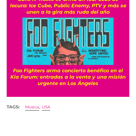
locura: Ice Cube, Public Enemy, PTV y más se
unen a la gira más ruda del año
Foo Fighters arma concierto benéfico en el
Kia Forum: entradas a la venta y una misión
urgente en Los Ángeles
,
TAGS:
Musica
USA