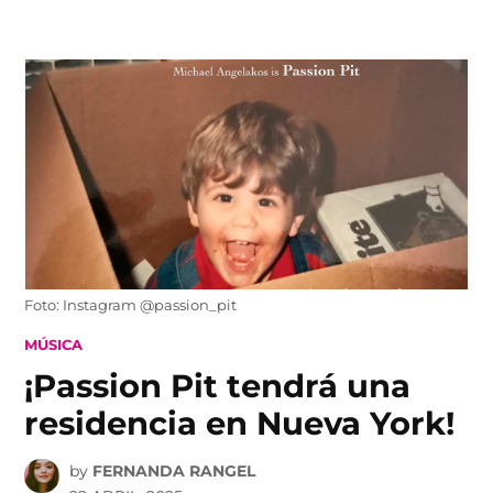
Skip
to
content
Foto: Instagram @passion_pit
POSTED
MÚSICA
IN
¡Passion Pit tendrá una
residencia en Nueva York!
by
FERNANDA RANGEL