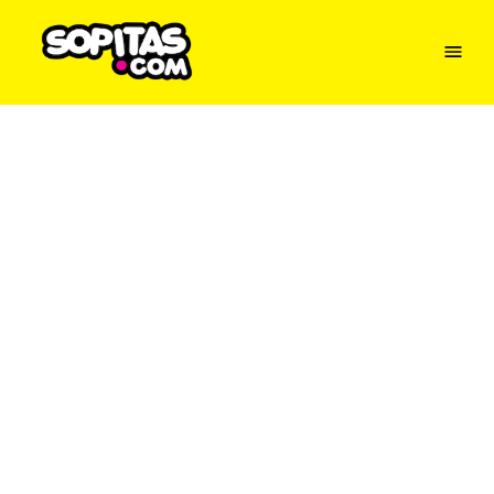
Menu
Sopitas
USA