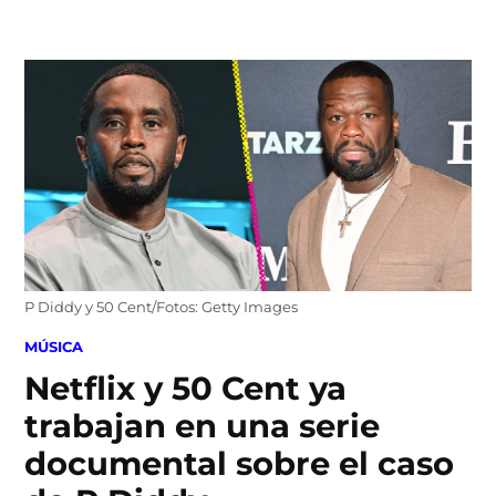
Skip
to
content
P Diddy y 50 Cent/Fotos: Getty Images
POSTED
MÚSICA
IN
Netflix y 50 Cent ya
trabajan en una serie
documental sobre el caso