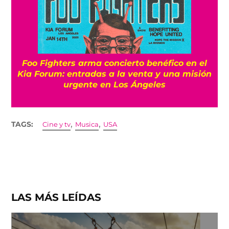
Foo Fighters arma concierto benéfico en el
Kia Forum: entradas a la venta y una misión
urgente en Los Ángeles
,
,
TAGS:
Cine y tv
Musica
USA
LAS MÁS LEÍDAS