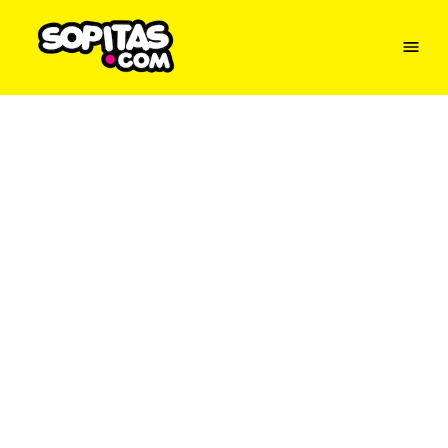
Menu
Sopitas
USA