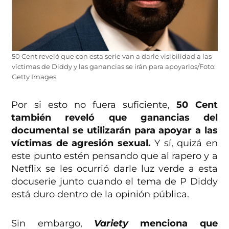
50 Cent reveló que con esta serie van a darle visibilidad a las
víctimas de Diddy y las ganancias se irán para apoyarlos/Foto:
Getty Images
Por si esto no fuera suficiente,
50 Cent
también reveló que ganancias del
documental se utilizarán para apoyar a las
víctimas de agresión sexual.
Y sí, quizá en
este punto estén pensando que al rapero y a
Netflix se les ocurrió darle luz verde a esta
docuserie junto cuando el tema de P Diddy
está duro dentro de la opinión pública.
Sin embargo,
Variety
menciona que