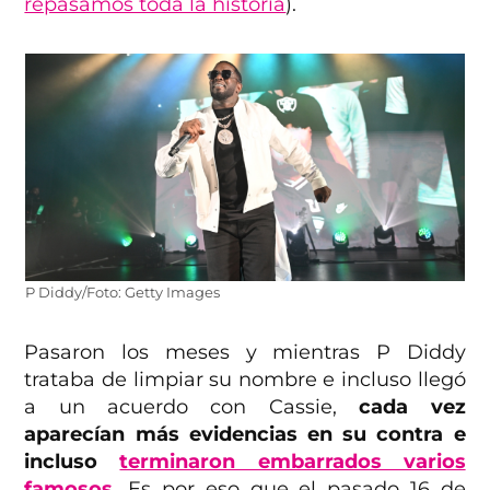
repasamos toda la historia
).
P Diddy/Foto: Getty Images
Pasaron los meses y mientras P Diddy
trataba de limpiar su nombre e incluso llegó
a un acuerdo con Cassie,
cada vez
aparecían más evidencias en su contra e
incluso
terminaron embarrados varios
famosos
. Es por eso que el pasado 16 de