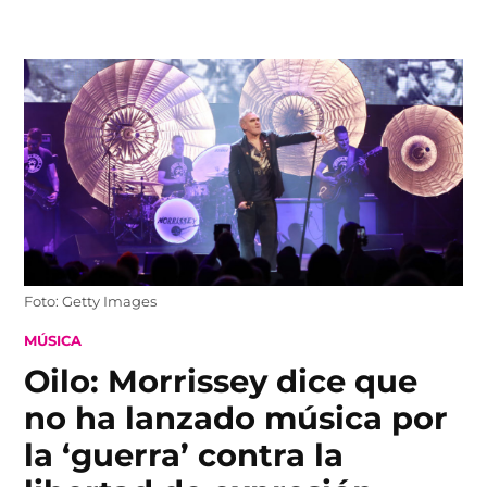
Skip
to
content
Foto: Getty Images
POSTED
MÚSICA
IN
Oilo: Morrissey dice que
no ha lanzado música por
la ‘guerra’ contra la