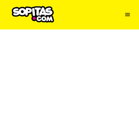
Menu
Sopitas
USA