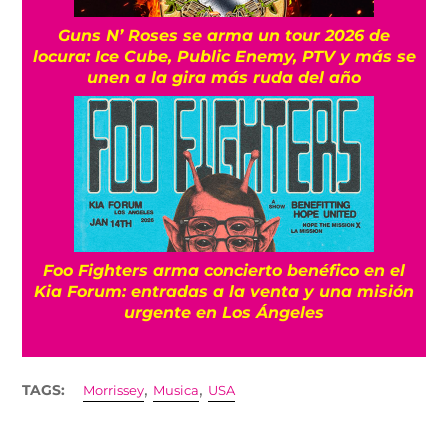
Guns N’ Roses se arma un tour 2026 de
locura: Ice Cube, Public Enemy, PTV y más se
unen a la gira más ruda del año
Foo Fighters arma concierto benéfico en el
Kia Forum: entradas a la venta y una misión
urgente en Los Ángeles
,
,
TAGS:
Morrissey
Musica
USA