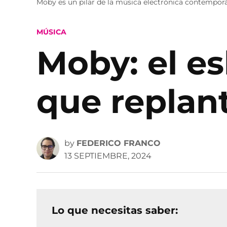
Moby es un pilar de la música electrónica contempor
POSTED
MÚSICA
IN
Moby: el es
que replan
by
FEDERICO FRANCO
13 SEPTIEMBRE, 2024
Lo que necesitas saber: