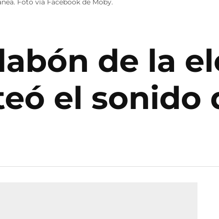
ánea. Foto vía Facebook de Moby.
labón de la e
teó el sonido 