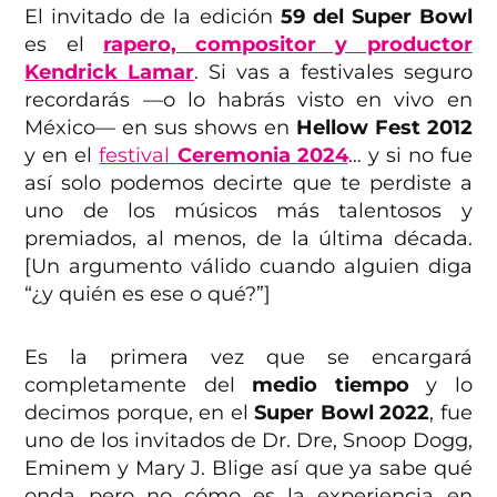
El invitado de la edición
59 del Super Bowl
es el
rapero, compositor y productor
Kendrick Lamar
. Si vas a festivales seguro
recordarás —o lo habrás visto en vivo en
México— en sus shows en
Hellow Fest 2012
y en el
festival
Ceremonia 2024
… y si no fue
así solo podemos decirte que te perdiste a
uno de los músicos más talentosos y
premiados, al menos, de la última década.
[Un argumento válido cuando alguien diga
“¿y quién es ese o qué?”]
Es la primera vez que se encargará
completamente del
medio tiempo
y lo
decimos porque, en el
Super Bowl 2022
, fue
uno de los invitados de Dr. Dre, Snoop Dogg,
Eminem y Mary J. Blige así que ya sabe qué
onda pero no cómo es la experiencia en