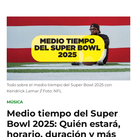
Skip
to
content
Todo sobre el medio tiempo del Super Bowl 2025 con
Kendrick Lamar // Foto: NFL
POSTED
MÚSICA
IN
Medio tiempo del Super
Bowl 2025: Quién estará,
horario, duración y más