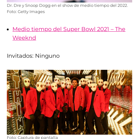
Dr. Dre y Snoop Dogg en el show de medio tiempo del 2022.
Foto: Getty Images
Medio tiempo del Super Bowl 2021 – The
Weeknd
Invitados: Ninguno
Foto: Captura de pantalla