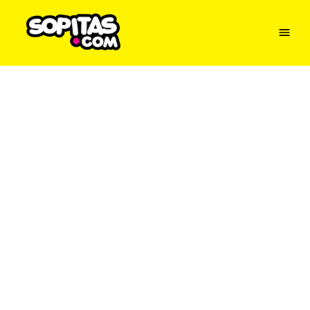
Menu
Sopitas
USA