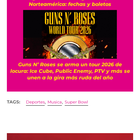
Norteamérica: fechas y boletos
Guns N’ Roses se arma un tour 2026 de
locura: Ice Cube, Public Enemy, PTV y más se
unen a la gira más ruda del año
,
,
TAGS:
Deportes
Musica
Super Bowl