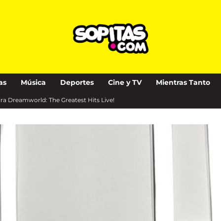
as
Música
Deportes
Cine y TV
Mientras Tanto
gira Dreamworld: The Greatest Hits Live!