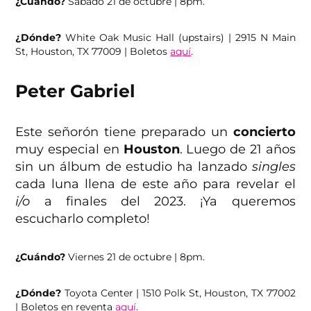
¿Cuándo?
Sábado 21 de octubre | 8pm.
¿Dónde?
White Oak Music Hall (upstairs) | 2915 N Main
St, Houston, TX 77009 | Boletos
aquí
.
Peter Gabriel
Este señorón tiene preparado un
concierto
muy especial en
Houston
. Luego de 21 años
sin un álbum de estudio ha lanzado
singles
cada luna llena de este año para revelar el
i/o
a finales del 2023. ¡Ya queremos
escucharlo completo!
¿Cuándo?
Viernes 21 de octubre | 8pm.
¿Dónde?
Toyota Center | 1510 Polk St, Houston, TX 77002
| Boletos en reventa
aquí
.