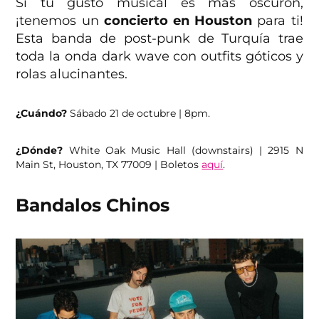
Si tu gusto musical es más oscurón,
¡tenemos un
concierto en Houston
para ti!
Esta banda de post-punk de Turquía trae
toda la onda dark wave con outfits góticos y
rolas alucinantes.
¿Cuándo?
Sábado 21 de octubre | 8pm.
¿Dónde?
White Oak Music Hall (downstairs) | 2915 N
Main St, Houston, TX 77009 | Boletos
aquí
.
Bandalos Chinos