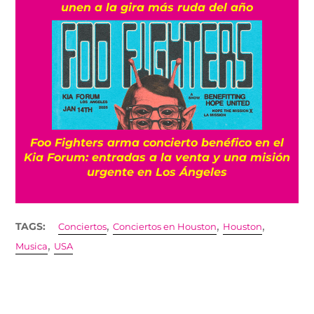
unen a la gira más ruda del año
Foo Fighters arma concierto benéfico en el
Kia Forum: entradas a la venta y una misión
urgente en Los Ángeles
,
,
,
TAGS:
Conciertos
Conciertos en Houston
Houston
,
Musica
USA