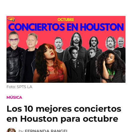
Skip
to
content
Foto: SPTS LA
POSTED
MÚSICA
IN
Los 10 mejores conciertos
en Houston para octubre
by
FERNANDA RANGEL