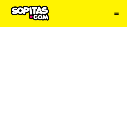
Menu
Sopitas
USA