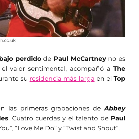
h.co.uk
bajo perdido
de
Paul McCartney
no es
el valor sentimental, acompañó a
The
urante su
residencia más larga
en el
Top
en las primeras grabaciones de
Abbey
les
. Cuatro cuerdas y el talento de
Paul
ou”, “Love Me Do” y “Twist and Shout”.