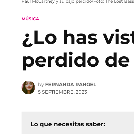
Paul McCartney y su bajo perdido/Foto: The Lost Bass
POSTED
MÚSICA
IN
¿Lo has vis
perdido de
by
FERNANDA RANGEL
5 SEPTIEMBRE, 2023
Lo que necesitas saber: