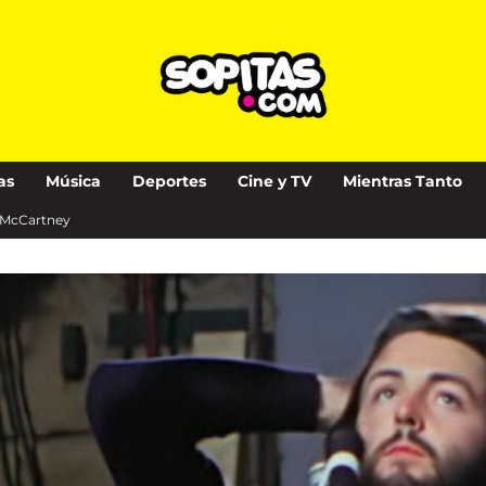
as
Música
Deportes
Cine y TV
Mientras Tanto
l McCartney