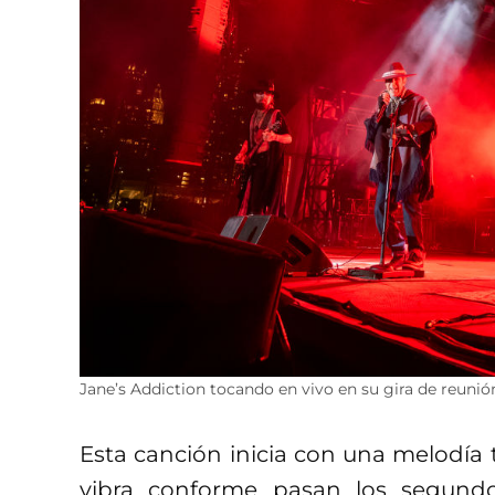
Jane’s Addiction tocando en vivo en su gira de reuni
Esta canción inicia con una melodía
vibra conforme pasan los segund