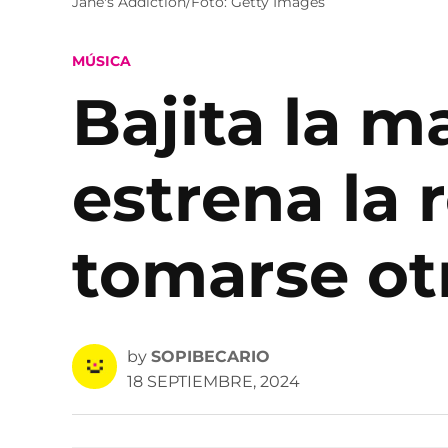
Jane's Addiction/Foto: Getty Images
POSTED
MÚSICA
IN
Bajita la m
estrena la 
tomarse ot
by
SOPIBECARIO
18 SEPTIEMBRE, 2024