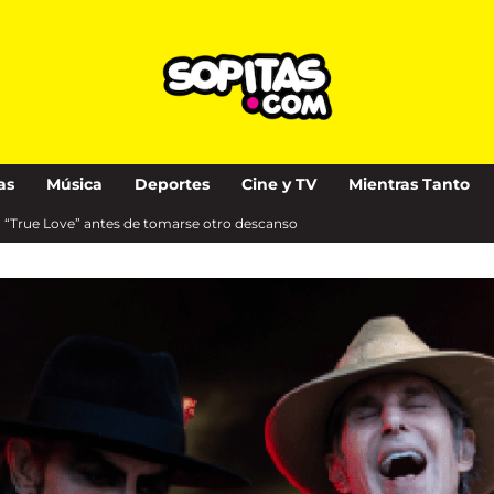
as
Música
Deportes
Cine y TV
Mientras Tanto
la “True Love” antes de tomarse otro descanso