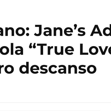
ano: Jane’s A
rola “True Lo
ro descanso