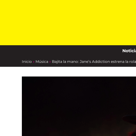
Skip
to
content
Notici
Inicio
»
Música
»
Bajita la mano: Jane’s Addiction estrena la ro