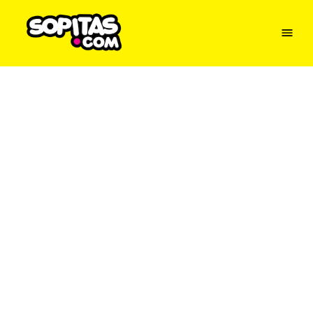
Menu
Sopitas
USA