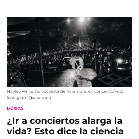
Skip
to
content
Hayley Williams, vocalista de Paramore, en concierto/Foto:
Instagram @paramore
POSTED
MÚSICA
IN
¿Ir a conciertos alarga la
vida? Esto dice la ciencia