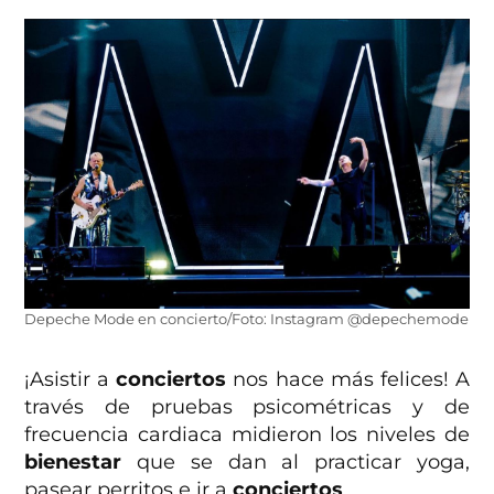
Depeche Mode en concierto/Foto: Instagram @depechemode
¡Asistir a
conciertos
nos hace más felices! A
través de pruebas psicométricas y de
frecuencia cardiaca midieron los niveles de
bienestar
que se dan al practicar yoga,
pasear perritos e ir a
conciertos
.