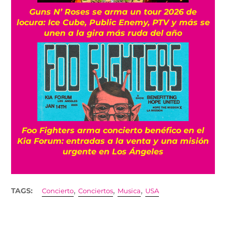
Guns N’ Roses se arma un tour 2026 de
locura: Ice Cube, Public Enemy, PTV y más se
unen a la gira más ruda del año
Foo Fighters arma concierto benéfico en el
Kia Forum: entradas a la venta y una misión
urgente en Los Ángeles
,
,
,
TAGS:
Concierto
Conciertos
Musica
USA