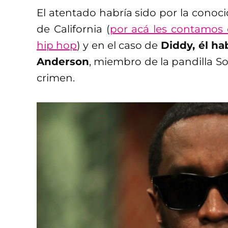
El atentado habría sido por la conocid
de California (
por acá les contamos 
hip hop
) y en el caso de
Diddy, él ha
Anderson
, miembro de la pandilla So
crimen.