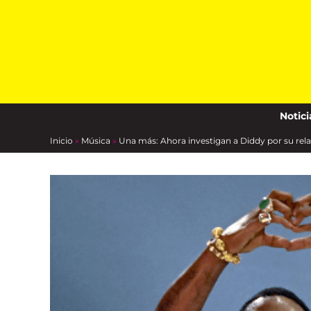
Skip
to
content
Notici
Inicio
»
Música
»
Una más: Ahora investigan a Diddy por su rel