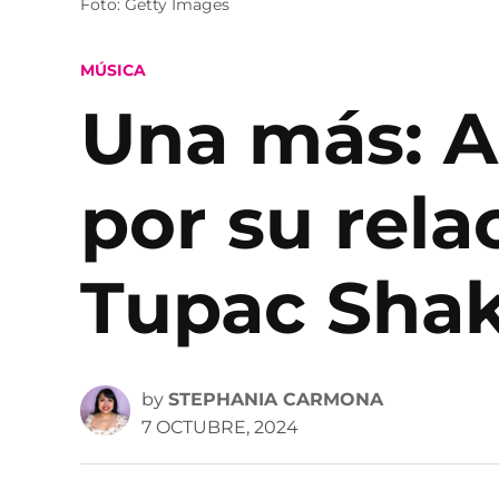
Foto: Getty Images
POSTED
MÚSICA
IN
Una más: A
por su rela
Tupac Sha
by
STEPHANIA CARMONA
7 OCTUBRE, 2024