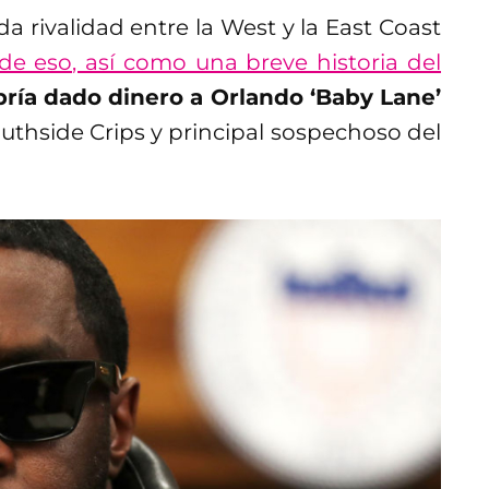
a rivalidad entre la West y la East Coast
de eso, así como una breve historia del
bría dado dinero a Orlando ‘Baby Lane’
uthside Crips y principal sospechoso del