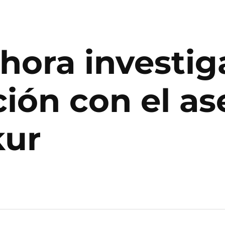
hora investig
ción con el as
kur