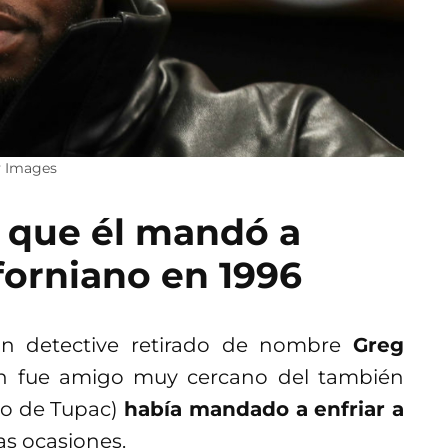
y Images
n que él mandó a
iforniano en 1996
n detective retirado de nombre
Greg
en fue amigo muy cercano del también
igo de Tupac)
había mandado a enfriar a
s ocasiones.