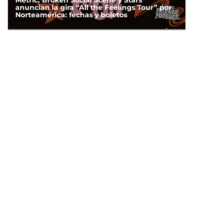
Metric, Broken Social Scene y Stars
anuncian la gira “All the Feelings Tour” por
Norteamérica: fechas y boletos