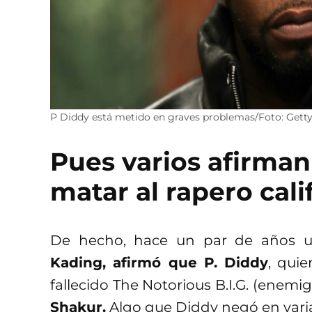
P Diddy está metido en graves problemas/Foto: Gett
Pues varios afirma
matar al rapero cal
De hecho, hace un par de años u
Kading, afirmó que P. Diddy
, qui
fallecido The Notorious B.I.G. (enem
Shakur.
Algo que Diddy negó en varia