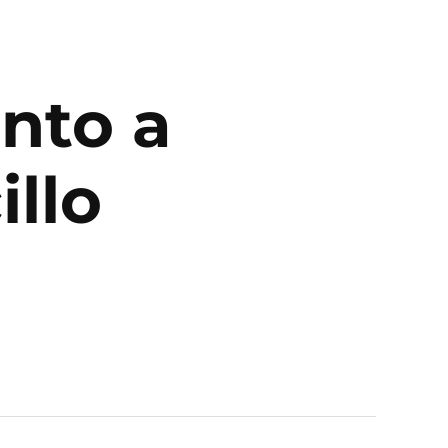
unto a
illo