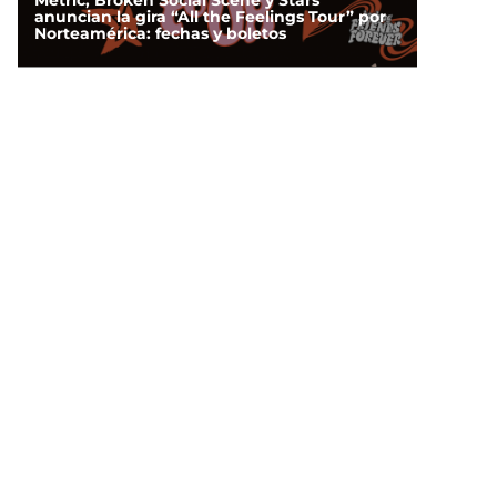
Metric, Broken Social Scene y Stars
anuncian la gira “All the Feelings Tour” por
Norteamérica: fechas y boletos