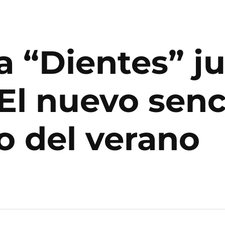
ta “Dientes” j
El nuevo senc
o del verano