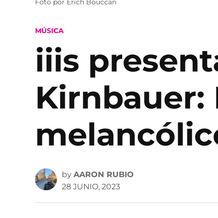
Foto por Erich Bouccan
POSTED
MÚSICA
IN
iiis presen
Kirnbauer: 
melancólic
by
AARON RUBIO
28 JUNIO, 2023