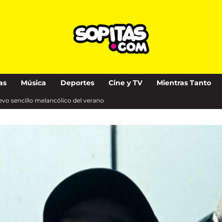
as
Música
Deportes
Cine y TV
Mientras Tanto
uevo sencillo melancólico del verano