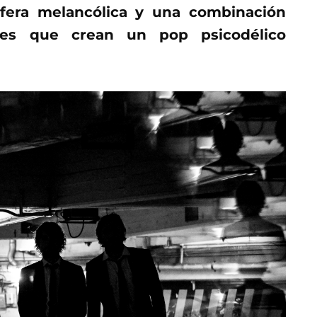
fera melancólica y una combinación
les que crean un pop psicodélico