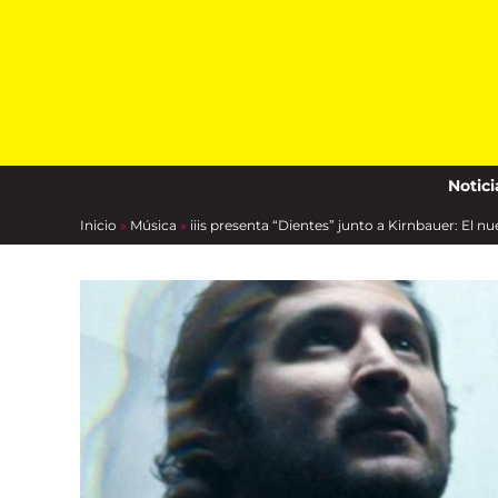
Skip
to
content
Notici
Inicio
»
Música
»
iiis presenta “Dientes” junto a Kirnbauer: El n