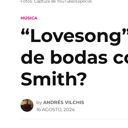
Fotos: Captura de YouTube/Especial.
POSTED
MÚSICA
IN
“Lovesong”
de bodas co
Smith?
by
ANDRÉS VILCHIS
16 AGOSTO, 2024