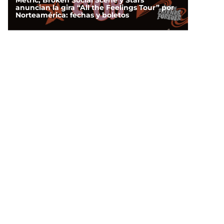
Metric, Broken Social Scene y Stars
anuncian la gira “All the Feelings Tour” por
Norteamérica: fechas y boletos