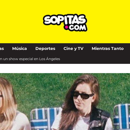
as
Música
Deportes
Cine y TV
Mientras Tanto
on un show especial en Los Ángeles