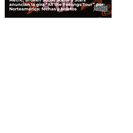
Metric, Broken Social Scene y Stars
anuncian la gira “All the Feelings Tour” por
Norteamérica: fechas y boletos