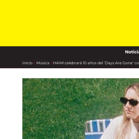
Skip
to
content
Notici
Inicio
»
Música
»
HAIM celebrará 10 años del ‘Days Are Gone’ c