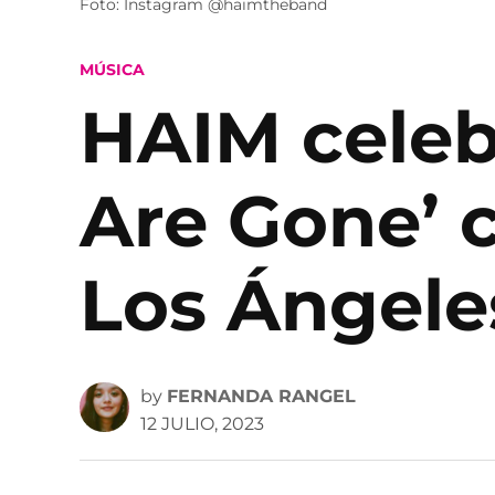
Foto: Instagram @haimtheband
POSTED
MÚSICA
IN
HAIM celebr
Are Gone’ 
Los Ángele
by
FERNANDA RANGEL
12 JULIO, 2023