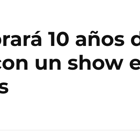
ará 10 años d
con un show e
s