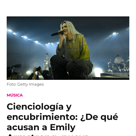
Skip
to
content
Foto: Getty Images
POSTED
MÚSICA
IN
Cienciología y
encubrimiento: ¿De qué
acusan a Emily