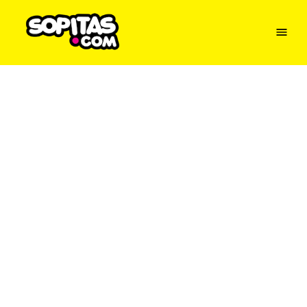
Menu
Sopitas
USA