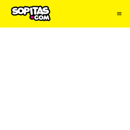
Menu
Sopitas
USA