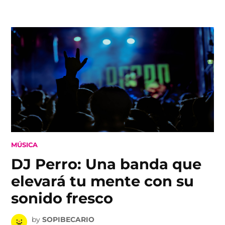
Skip
to
content
POSTED
MÚSICA
IN
DJ Perro: Una banda que
elevará tu mente con su
sonido fresco
by
SOPIBECARIO