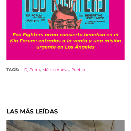
Foo Fighters arma concierto benéfico en el
Kia Forum: entradas a la venta y una misión
urgente en Los Ángeles
,
,
TAGS:
Dj Perro
Música nueva
Puebla
LAS MÁS LEÍDAS