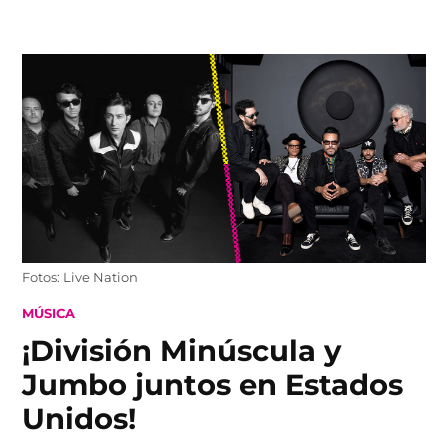
Skip
to
content
Fotos: Live Nation
POSTED
MÚSICA
IN
¡División Minúscula y
Jumbo juntos en Estados
Unidos!