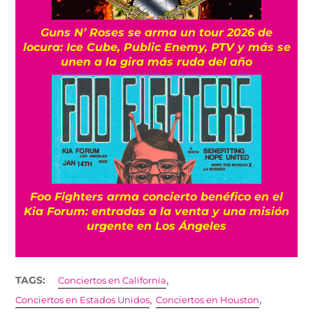
Guns N’ Roses se arma un tour 2026 de
locura: Ice Cube, Public Enemy, PTV y más se
unen a la gira más ruda del año
Foo Fighters arma concierto benéfico en el
Kia Forum: entradas a la venta y una misión
urgente en Los Ángeles
,
TAGS:
Conciertos en California
,
,
Conciertos en Estados Unidos
Conciertos en Houston