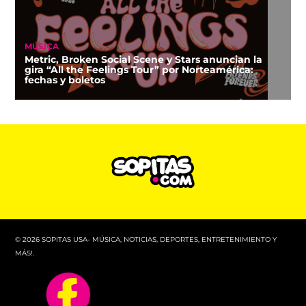
MÚSICA
Metric, Broken Social Scene y Stars anuncian la
gira “All the Feelings Tour” por Norteamérica:
fechas y boletos
© 2026 SOPITAS USA- MÚSICA, NOTICIAS, DEPORTES, ENTRETENIMIENTO Y
MÁS!.