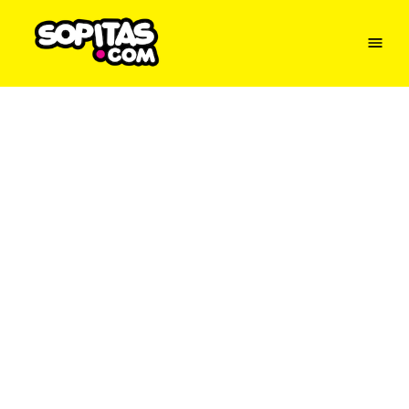
Menu
Sopitas
USA