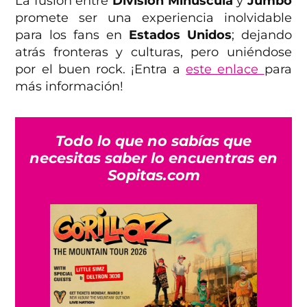
La fusión entre
División Minúscula
y
Jumbo
promete ser una experiencia inolvidable
para los fans en
Estados Unidos
; dejando
atrás fronteras y culturas, pero uniéndose
por el buen rock. ¡Entra a
este enlace
para
más información!
Todo lo que no sabías que
necesitas saber lo encuentras en
Sopitas.com