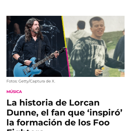
Skip
to
content
Fotos: Getty/Captura de X.
POSTED
MÚSICA
IN
La historia de Lorcan
Dunne, el fan que ‘inspiró’
la formación de los Foo