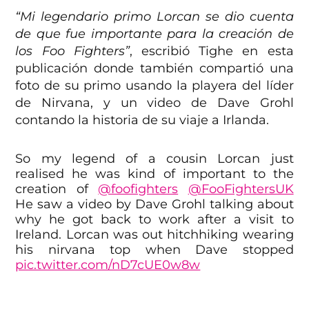
“Mi legendario primo Lorcan se dio cuenta
de que fue importante para la creación de
los Foo Fighters”
, escribió Tighe en esta
publicación donde también compartió una
foto de su primo usando la playera del líder
de Nirvana, y un video de Dave Grohl
contando la historia de su viaje a Irlanda.
So my legend of a cousin Lorcan just
realised he was kind of important to the
creation of
@foofighters
@FooFightersUK
He saw a video by Dave Grohl talking about
why he got back to work after a visit to
Ireland. Lorcan was out hitchhiking wearing
his nirvana top when Dave stopped
pic.twitter.com/nD7cUE0w8w
— Eoin Tighe (@eointighe)
August 15, 2024