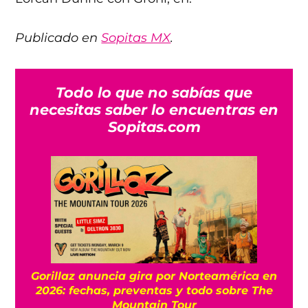
Publicado en
Sopitas MX
.
Todo lo que no sabías que
necesitas saber lo encuentras en
Sopitas.com
Gorillaz anuncia gira por Norteamérica en
2026: fechas, preventas y todo sobre The
Mountain Tour