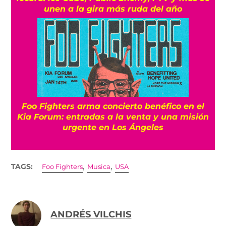
unen a la gira más ruda del año
Foo Fighters arma concierto benéfico en el
Kia Forum: entradas a la venta y una misión
urgente en Los Ángeles
,
,
TAGS:
Foo Fighters
Musica
USA
ANDRÉS VILCHIS