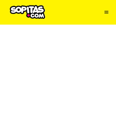
Menu
Sopitas
USA