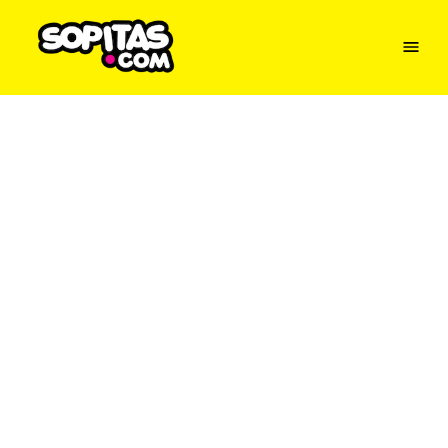
Menu
Sopitas
USA