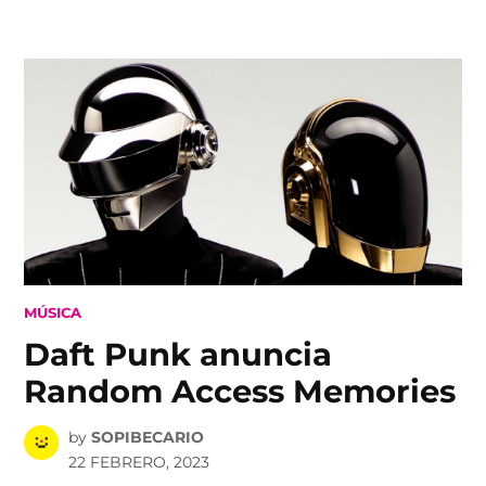
Skip
to
content
POSTED
MÚSICA
IN
Daft Punk anuncia
Random Access Memories
by
SOPIBECARIO
22 FEBRERO, 2023