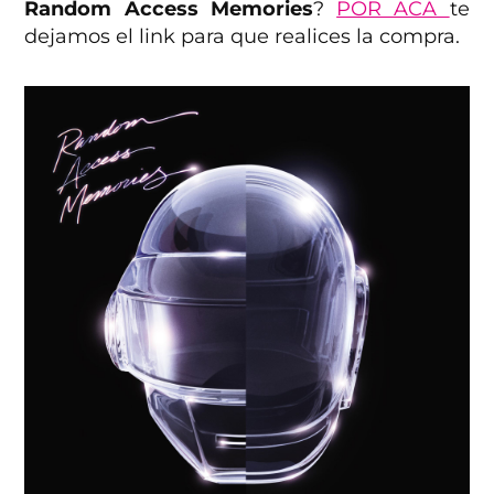
Random Access Memories
?
POR ACÁ
te
dejamos el link para que realices la compra.