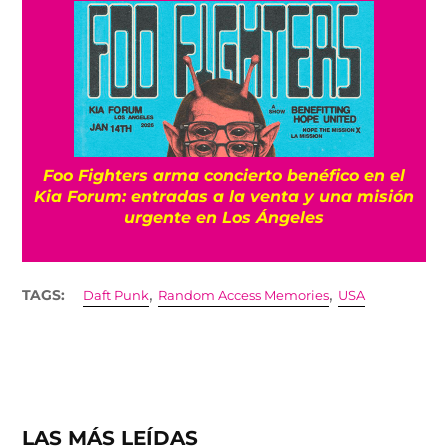
Foo Fighters arma concierto benéfico en el
Kia Forum: entradas a la venta y una misión
urgente en Los Ángeles
,
,
TAGS:
Daft Punk
Random Access Memories
USA
LAS MÁS LEÍDAS