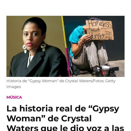
Skip
to
content
Historia de "Gypsy Woman" de Crystal Waters/Fotos: Getty
Images
POSTED
MÚSICA
IN
La historia real de “Gypsy
Woman” de Crystal
Waters que le dio voz a las