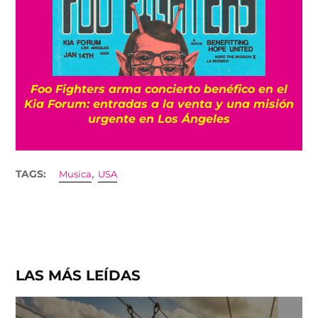
Foo Fighters arma concierto benéfico en el
Kia Forum: entradas a la venta y una misión
urgente en Los Ángeles
,
TAGS:
Musica
USA
LAS MÁS LEÍDAS