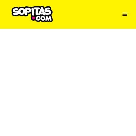
Menu
Sopitas
USA