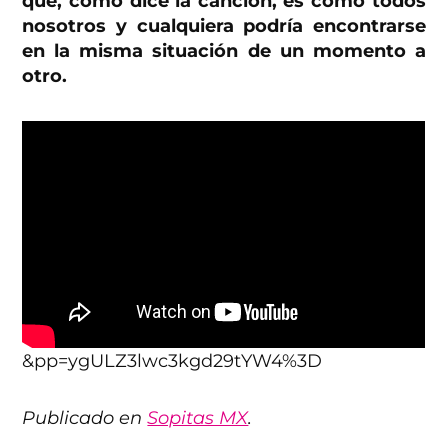
que, como dice la canción, es como todos
nosotros y cualquiera podría encontrarse
en la misma situación de un momento a
otro.
&pp=ygULZ3lwc3kgd29tYW4%3D
Publicado en
Sopitas MX
.