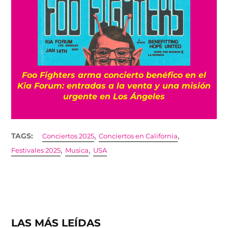
Foo Fighters arma concierto benéfico en el
Kia Forum: entradas a la venta y una misión
urgente en Los Ángeles
,
,
TAGS:
Conciertos 2025
Conciertos en California
,
,
Festivales 2025
Musica
USA
LAS MÁS LEÍDAS