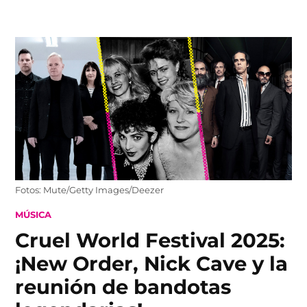
Skip
to
content
Fotos: Mute/Getty Images/Deezer
POSTED
MÚSICA
IN
Cruel World Festival 2025:
¡New Order, Nick Cave y la
reunión de bandotas