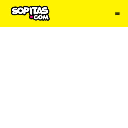
Menu
Sopitas
USA