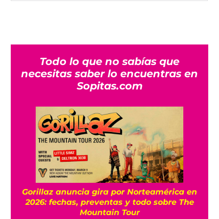
Todo lo que no sabías que
necesitas saber lo encuentras en
Sopitas.com
Gorillaz anuncia gira por Norteamérica en
2026: fechas, preventas y todo sobre The
Mountain Tour