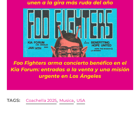
unen a la gira más ruda del año
Foo Fighters arma concierto benéfico en el
Kia Forum: entradas a la venta y una misión
urgente en Los Ángeles
,
,
TAGS:
Coachella 2025
Musica
USA