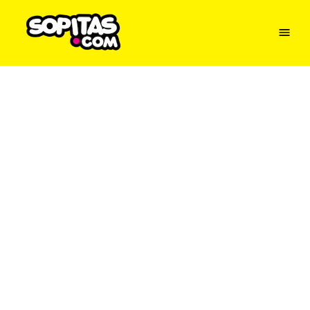
Menu
Sopitas
USA