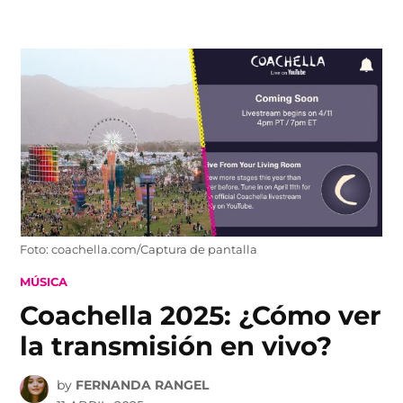
Skip
to
content
Foto: coachella.com/Captura de pantalla
POSTED
MÚSICA
IN
Coachella 2025: ¿Cómo ver
la transmisión en vivo?
by
FERNANDA RANGEL